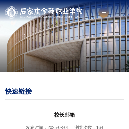
快速链接
校长邮箱
发布时间：2025-08-01
浏览次数：
164