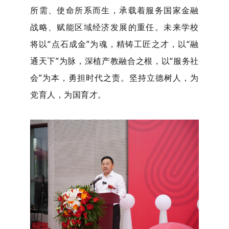
所需、使命所系而生，承载着服务国家金融
战略、赋能区域经济发展的重任。未来学校
将以“点石成金”为魂，精铸工匠之才，以“融
通
天下
”为脉，深植产教融合之根
，
以
“服务社
会”为
本
，勇担
时代
之责
。坚持立德树人，为
党育人，为国育才。