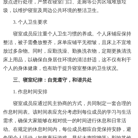
放点进行处理，严禁在寝室门口、走廊等公共区域堆放垃
圾，以维护寝室及周边公共环境的整洁卫生。
3. 个人卫生要求
寝室成员应注重个人卫生习惯的养成。个人床铺应保持
整洁，被子需叠放整齐，床单应铺平无褶皱，且床上不宜堆
放过多杂物。同时，应勤洗澡、勤换洗衣物，定期更换清洗
床上用品，以确保自身居住环境的清洁舒适，这不仅有利于
个人的身体健康，也有助于提升寝室整体的卫生状况。
三、寝室纪律：自觉遵守，和谐共处
1. 作息时间安排
寝室成员应通过民主协商的方式，共同制定一套合理的
作息时间表。该时间表应充分考虑到每位成员的学习与生活
需求，确保大家能够在相对统一的时间进行休息和日常活
动。在规定的休息时间内，每位成员都应自觉保持安静，避
免因个人活动（如熬夜玩游戏、早起大声喧哗等）影响其他