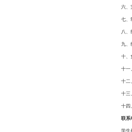
六、
七、
八、
九、
十、
十一
十二
十三
十四
联系
学生处